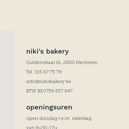
niki's bakery
Guldenstraat 16, 2800 Mechelen
Tel.
015 67 75 79
info@nikisbakery.be
BTW BE0756 837 847
openingsuren
open dinsdag t.e.m. zaterdag,
van 8u30-17u