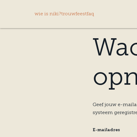
wie is niki?
trouwfeest
faq
Wa
opn
Geef jouw e-maila
systeem geregistre